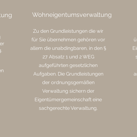
Wohneigentumsverwaltung
tung
Zu den Grundleistungen die wir
g
für Sie übernehmen gehören vor
ü
er
allem die unabdingbaren, in den §
E
.
27 Absatz 1 und 2 WEG
aufgeführten gesetzlichen
en
Aufgaben. Die Grundleistungen
a
der ordnungsgemäßen
Verwaltung sichern der
Eigentümergemeinschaft eine
sachgerechte Verwaltung.